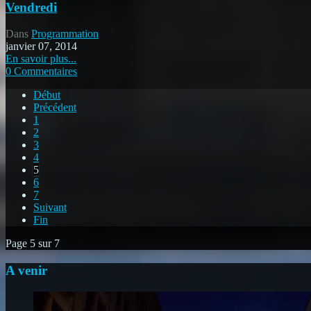
Vendredi
Dans
Programmation
janvier 07, 2014
En savoir plus...
0 Commentaires
Début
Précédent
1
2
3
4
5
6
7
Suivant
Fin
Page 5 sur 7
A venir